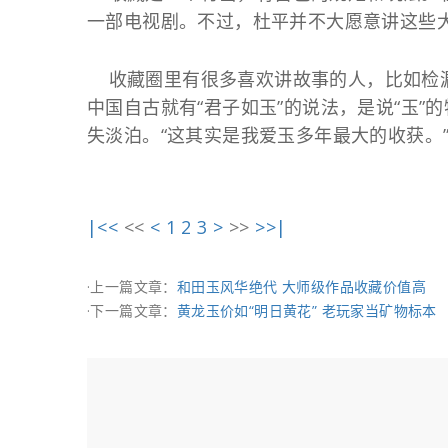
一部电视剧。不过，杜平并不大愿意讲这些
收藏圈里有很多喜欢讲故事的人，比如检漏什
中国自古就有“君子如玉”的说法，是说“玉
失淡泊。“这其实是我爱玉多年最大的收获。
|<<
<<
<
1
2
3
>
>>
>>|
·上一篇文章：
和田玉风华绝代 大师级作品收藏价值高
·下一篇文章：
黄龙玉价如“明日黄花” 老玩家当矿物标本