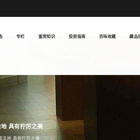
态
专栏
鉴赏知识
投资指南
百味收藏
藏品
地 具有狞厉之美
值洼地 具有狞厉之美