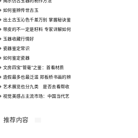
◆
揭示仿古玉器的制作方法
◆
如何鉴辨传世古玉
◆
出土古玉沁色千差万别 掌握秘诀鉴
◆
带皮的不一定是籽料 专家详解如何
◆
玉器收藏行情好
◆
瓷器鉴定常识
◆
如何鉴定瓷器
◆
文房四宝“管毫”之鉴：首看材质
◆
造假最多也最泛滥 郑板桥书画的辨
◆
艺术展览也分九类 是否去看帮收
◆
视觉美感占主流市场：中国当代艺
推荐内容