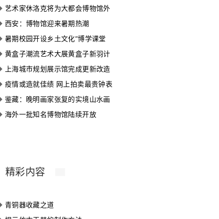
◆
艺术家休洛克将为大都会博物馆外
◆
西安：博物馆迎来暑期热潮
◆
暑期校园开设乡土文化“博学课堂
◆
黄盒子潮流艺术大展黄盒子新羽计
◆
上海城市规划展示馆完成更新改造
◆
疫情或造就佳绩 网上拍卖最贵钟表
◆
鉴藏：晚明画家张复的实境山水画
◆
海外一批知名博物馆陆续开放
精彩内容
◆
青铜器收藏之道