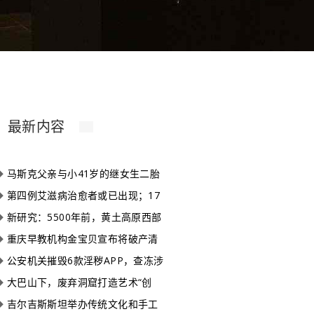
最新内容
◆
马斯克父亲与小41岁的继女生二胎
◆
第四例艾滋病治愈者或已出现；17
◆
新研究：5500年前，黄土高原西部
◆
重庆早教机构金宝贝宣布将破产清
◆
公安机关摧毁6款淫秽APP，查冻涉
◆
大巴山下，废弃洞窟打造艺术“创
◆
吉尔吉斯斯坦举办传统文化和手工