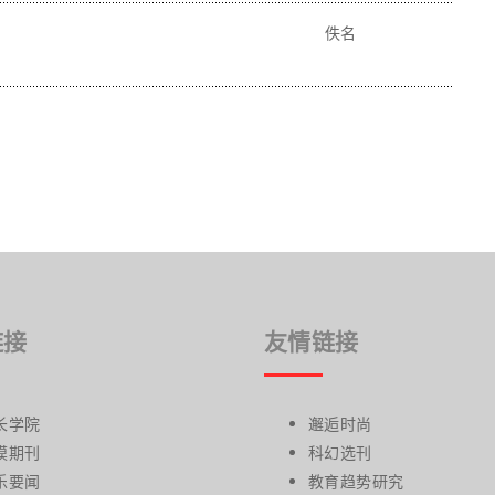
佚名
链接
友情链接
长学院
邂逅时尚
模期刊
科幻选刊
乐要闻
教育趋势研究