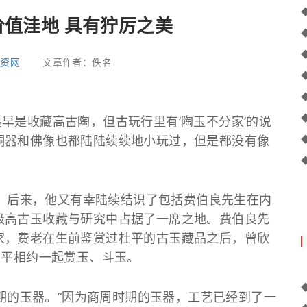
值洼地 具有狞厉之美
投资网
文章作者：佚名
最早是收藏高古陶，但古玩行里有‘陶玉不分家’的说
铜器和佛像也都陆陆续续地小玩过，但是都没有像
后来，他又有幸陆续结识了包括费伯良先生在内
级高古玉收藏与研究中占据了一席之地。费伯良先
家，费老在生前鉴赏过杜平的古玉藏品之后，曾欣
杜平相约一起赏玉、斗玉。
的玉器。“因为商周时期的玉器，工艺已经到了一