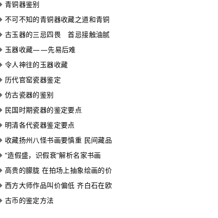
◆
青铜器鉴别
◆
不可不知的青铜器收藏之道和青铜
◆
古玉器的三忌四畏 首忌接触油腻
◆
玉器收藏——先易后难
◆
令人神往的玉器收藏
◆
历代官窑瓷器鉴定
◆
仿古瓷器的鉴别
◆
民国时期瓷器的鉴定要点
◆
明清各代瓷器鉴定要点
◆
收藏扬州八怪书画要慎重 民间藏品
◆
“造假盛，识假衰”解析名家书画
◆
高贵的朦胧 在拍场上抽象绘画的价
◆
西方大师作品叫价偏低 齐白石在欧
◆
古币的鉴定方法