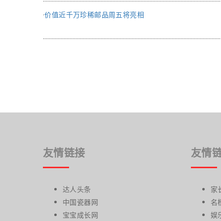
·
价值近千万珍稀邮品周五将亮相
友情链接
友情
达人头条
家
中国瓷器网
名
宝宝成长网
娱