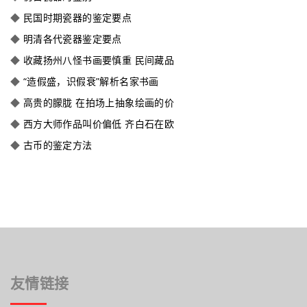
◆
民国时期瓷器的鉴定要点
◆
明清各代瓷器鉴定要点
◆
收藏扬州八怪书画要慎重 民间藏品
◆
“造假盛，识假衰”解析名家书画
◆
高贵的朦胧 在拍场上抽象绘画的价
◆
西方大师作品叫价偏低 齐白石在欧
◆
古币的鉴定方法
友情链接