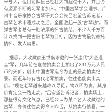
来号人，但目前队伍已经壮大到超过千人，并且仍
有源源不断的习琴者加入。”中国古琴学会理事、广
州市音乐家协会古琴研究会会长吕宏望告诉记者，
古琴艺术申遗成功之后，全国激起一股“古琴热”。而
弹古琴者总有一腔浓厚的怀古情结，不少人千方百
计以找到一把古旧老琴为目标，因为古物最能寄托
情怀、发人幽思。
据悉，大收藏家王世襄珍藏的一张唐代“大圣遗
音”琴，几年前在嘉德拍卖会上拍出了891万元人民
币的天价，创出中国古琴迄今为止的最高拍卖纪
录。而近年每有古代老琴拍卖，往往也能卖出高
价。“现在老琴越来越难以寻觅，物以稀为贵，其身
价肯定会一路走高。”吕宏望告诉记者，拍卖场上，
那些很有文化气息，已经公认为某个名人收藏过的
古琴，身价往往高得令人咋舌，从拍卖行情看，一