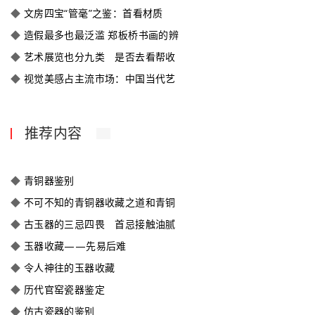
◆
文房四宝“管毫”之鉴：首看材质
◆
造假最多也最泛滥 郑板桥书画的辨
◆
艺术展览也分九类 是否去看帮收
◆
视觉美感占主流市场：中国当代艺
推荐内容
◆
青铜器鉴别
◆
不可不知的青铜器收藏之道和青铜
◆
古玉器的三忌四畏 首忌接触油腻
◆
玉器收藏——先易后难
◆
令人神往的玉器收藏
◆
历代官窑瓷器鉴定
◆
仿古瓷器的鉴别