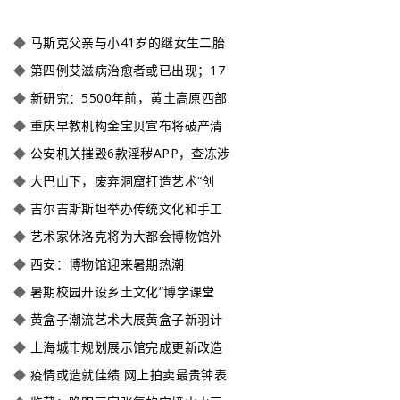
◆
马斯克父亲与小41岁的继女生二胎
◆
第四例艾滋病治愈者或已出现；17
◆
新研究：5500年前，黄土高原西部
◆
重庆早教机构金宝贝宣布将破产清
◆
公安机关摧毁6款淫秽APP，查冻涉
◆
大巴山下，废弃洞窟打造艺术“创
◆
吉尔吉斯斯坦举办传统文化和手工
◆
艺术家休洛克将为大都会博物馆外
◆
西安：博物馆迎来暑期热潮
◆
暑期校园开设乡土文化“博学课堂
◆
黄盒子潮流艺术大展黄盒子新羽计
◆
上海城市规划展示馆完成更新改造
◆
疫情或造就佳绩 网上拍卖最贵钟表