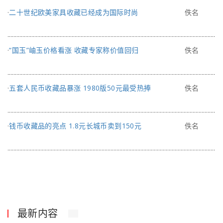
·
二十世纪欧美家具收藏已经成为国际时尚
佚名
·
“国玉”岫玉价格看涨 收藏专家称价值回归
佚名
·
五套人民币收藏品暴涨 1980版50元最受热捧
佚名
·
钱币收藏品的亮点 1.8元长城币卖到150元
佚名
最新内容