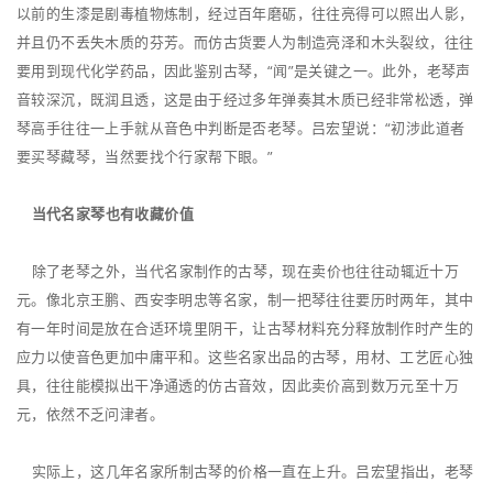
以前的生漆是剧毒植物炼制，经过百年磨砺，往往亮得可以照出人影，
并且仍不丢失木质的芬芳。而仿古货要人为制造亮泽和木头裂纹，往往
要用到现代化学药品，因此鉴别古琴，“闻”是关键之一。此外，老琴声
音较深沉，既润且透，这是由于经过多年弹奏其木质已经非常松透，弹
琴高手往往一上手就从音色中判断是否老琴。吕宏望说：“初涉此道者
要买琴藏琴，当然要找个行家帮下眼。”
当代名家琴也有收藏价值
除了老琴之外，当代名家制作的古琴，现在卖价也往往动辄近十万
元。像北京王鹏、西安李明忠等名家，制一把琴往往要历时两年，其中
有一年时间是放在合适环境里阴干，让古琴材料充分释放制作时产生的
应力以使音色更加中庸平和。这些名家出品的古琴，用材、工艺匠心独
具，往往能模拟出干净通透的仿古音效，因此卖价高到数万元至十万
元，依然不乏问津者。
实际上，这几年名家所制古琴的价格一直在上升。吕宏望指出，老琴