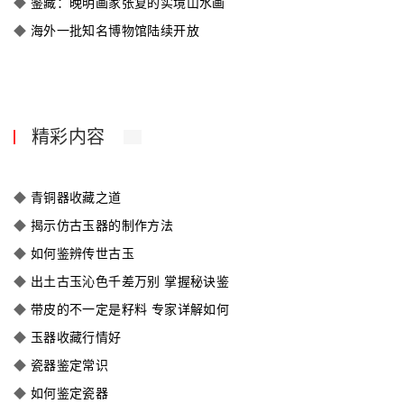
◆
鉴藏：晚明画家张复的实境山水画
◆
海外一批知名博物馆陆续开放
精彩内容
◆
青铜器收藏之道
◆
揭示仿古玉器的制作方法
◆
如何鉴辨传世古玉
◆
出土古玉沁色千差万别 掌握秘诀鉴
◆
带皮的不一定是籽料 专家详解如何
◆
玉器收藏行情好
◆
瓷器鉴定常识
◆
如何鉴定瓷器