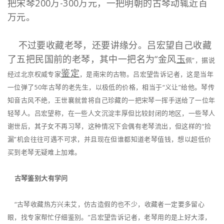
把宋琴200万-300万元，一把明朝的古琴动辄近百
万元。
不过要收藏老琴，还要讲缘分。吕宏望自己收藏
了五把民国前的老琴，其中一把名为“金风
玉
佩”，据说
鉴定
经过北京权威专家
，是南宋的古物。吕宏望告诉记者，这是当年
一位弹了50年古琴的老先生，以极低的价格，相当于“义让”给他。琴传
知音古风不绝，王世襄就曾将自己珍藏的一把宋琴一挥手送给了一位年
轻琴人。吕宏望称，在一些人文沉淀丰厚但比较封闭的地区，一些琴人
谢世后，其子女不再习琴，这种情况下会偶有老琴流出，但这样的“捡
漏”机会往往可遇不可求，并且现在但谁都知道老琴值钱，想以超低价
买到老琴无疑难上加难。
古琴鉴别大有学问
“古琴收藏热方兴未艾，仿古造假的也不少，收藏者一定要多留心
眼，找专家帮忙仔细鉴别。”吕宏望告诉记者，老琴用的是上好大漆，