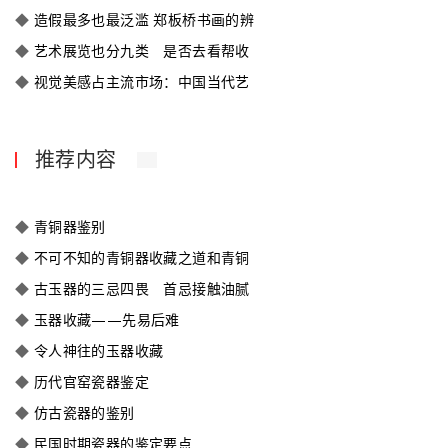
◆
造假最多也最泛滥 郑板桥书画的辨
◆
艺术展览也分九类 是否去看帮收
◆
视觉美感占主流市场：中国当代艺
推荐内容
◆
青铜器鉴别
◆
不可不知的青铜器收藏之道和青铜
◆
古玉器的三忌四畏 首忌接触油腻
◆
玉器收藏——先易后难
◆
令人神往的玉器收藏
◆
历代官窑瓷器鉴定
◆
仿古瓷器的鉴别
◆
民国时期瓷器的鉴定要点