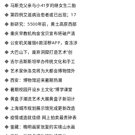
◆
马斯克父亲与小41岁的继女生二胎
◆
第四例艾滋病治愈者或已出现；17
◆
新研究：5500年前，黄土高原西部
◆
重庆早教机构金宝贝宣布将破产清
◆
公安机关摧毁6款淫秽APP，查冻涉
◆
大巴山下，废弃洞窟打造艺术“创
◆
吉尔吉斯斯坦举办传统文化和手工
◆
艺术家休洛克将为大都会博物馆外
◆
西安：博物馆迎来暑期热潮
◆
暑期校园开设乡土文化“博学课堂
◆
黄盒子潮流艺术大展黄盒子新羽计
◆
上海城市规划展示馆完成更新改造
◆
疫情或造就佳绩 网上拍卖最贵钟表
◆
鉴藏：晚明画家张复的实境山水画