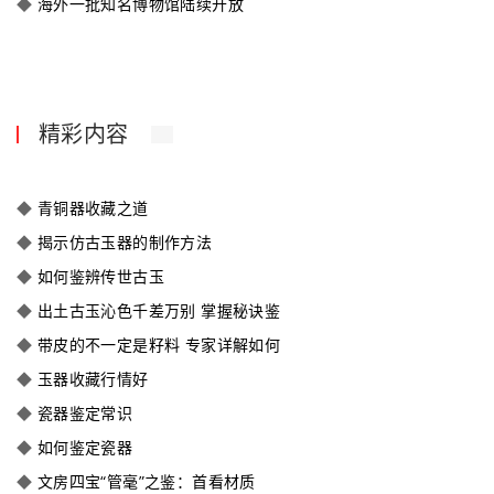
◆
海外一批知名博物馆陆续开放
精彩内容
◆
青铜器收藏之道
◆
揭示仿古玉器的制作方法
◆
如何鉴辨传世古玉
◆
出土古玉沁色千差万别 掌握秘诀鉴
◆
带皮的不一定是籽料 专家详解如何
◆
玉器收藏行情好
◆
瓷器鉴定常识
◆
如何鉴定瓷器
◆
文房四宝“管毫”之鉴：首看材质