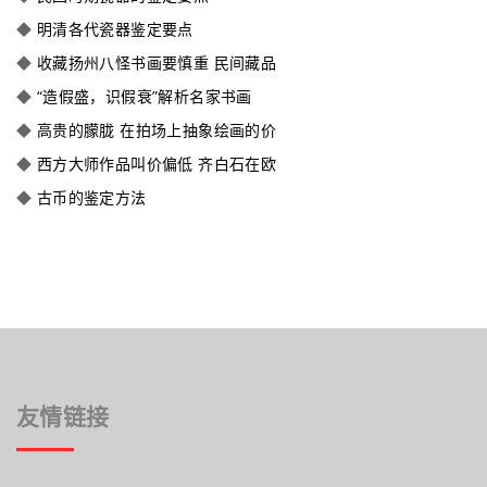
◆
明清各代瓷器鉴定要点
◆
收藏扬州八怪书画要慎重 民间藏品
◆
“造假盛，识假衰”解析名家书画
◆
高贵的朦胧 在拍场上抽象绘画的价
◆
西方大师作品叫价偏低 齐白石在欧
◆
古币的鉴定方法
友情链接