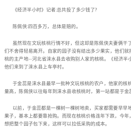
《经济半小时》记者:总共投了多少钱了?
陈佩侠:四百多万，总体是赔的。
虽然现在文玩核桃行情不好，但这却是陈佩侠夫妻俩干
们不舍得轻易离开。自家的园子没有结出多少果实，他们就
桃的主产地--河北省涞水县去收购别人家的核桃。《经济半
他们来到了涞水县上车亭村。
于金蕊是涞水县最早一批种文玩核桃的农户，他家的核
量高，陈佩侠以往每年到涞水县收核桃时，第一站都是于金
以前，于金蕊都是一棵树一棵树地卖，买家都需要早早
果子，基本上都要靠抢购。而现在核桃价格连年下跌，今年
想把整个园子包下来，这样可以拉低采购的成本。