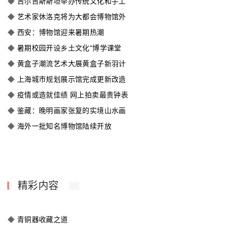
◆
吉尔吉斯斯坦举办传统文化和手工
◆
艺术家休洛克将为大都会博物馆外
◆
西安：博物馆迎来暑期热潮
◆
暑期校园开设乡土文化“博学课堂
◆
黄盒子潮流艺术大展黄盒子新羽计
◆
上海城市规划展示馆完成更新改造
◆
疫情或造就佳绩 网上拍卖最贵钟表
◆
鉴藏：晚明画家张复的实境山水画
◆
海外一批知名博物馆陆续开放
精彩内容
◆
青铜器收藏之道