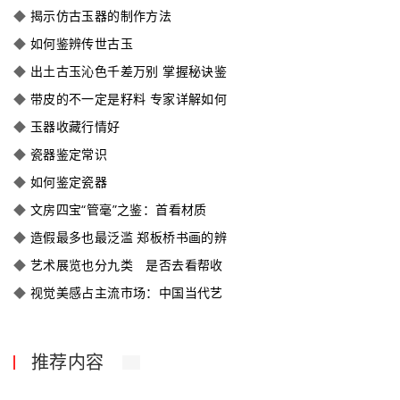
◆
揭示仿古玉器的制作方法
◆
如何鉴辨传世古玉
◆
出土古玉沁色千差万别 掌握秘诀鉴
◆
带皮的不一定是籽料 专家详解如何
◆
玉器收藏行情好
◆
瓷器鉴定常识
◆
如何鉴定瓷器
◆
文房四宝“管毫”之鉴：首看材质
◆
造假最多也最泛滥 郑板桥书画的辨
◆
艺术展览也分九类 是否去看帮收
◆
视觉美感占主流市场：中国当代艺
推荐内容