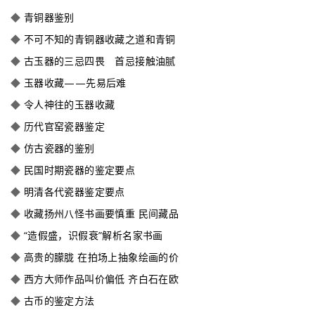
◆
青铜器鉴别
◆
不可不知的青铜器收藏之道和青铜
◆
古玉器的三忌四畏 首忌接触油腻
◆
玉器收藏——先易后难
◆
令人神往的玉器收藏
◆
历代官窑瓷器鉴定
◆
仿古瓷器的鉴别
◆
民国时期瓷器的鉴定要点
◆
明清各代瓷器鉴定要点
◆
收藏扬州八怪书画要慎重 民间藏品
◆
“造假盛，识假衰”解析名家书画
◆
高贵的朦胧 在拍场上抽象绘画的价
◆
西方大师作品叫价偏低 齐白石在欧
◆
古币的鉴定方法