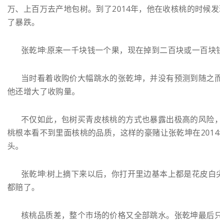
万、上百万去产地包树。到了2014年，他在收核桃的时候
了暴跌。
张乾坤:原来一千块钱一个果，现在掉到二百块或一百块
当时看着收购价大幅跳水的张乾坤，并没有预测到随之
他还增大了收购量。
不仅如此，包树买青皮核桃的方式也暴露出极高的风险
桃根本看不到里面核桃的品质，这样的豪赌让张乾坤在201
头。
张乾坤:树上摘下来以后，你打开里边基本上都是花皮白
都赔了。
核桃品质差，整个市场的价格又全部跳水。张乾坤最后