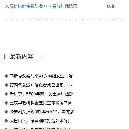
·
文玩核桃价格暴跌近90% 暴涨神话破灭
佚名
最新内容
◆
马斯克父亲与小41岁的继女生二胎
◆
第四例艾滋病治愈者或已出现；17
◆
新研究：5500年前，黄土高原西部
◆
重庆早教机构金宝贝宣布将破产清
◆
公安机关摧毁6款淫秽APP，查冻涉
◆
大巴山下，废弃洞窟打造艺术“创