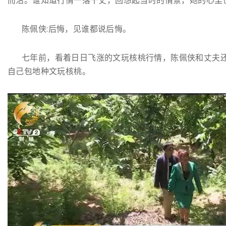
而沽。谁知道行情一落千丈，回想起当时的情景，她的心里
陈佩侠:后悔，见谁都说后悔。
七年前，看着日日飞涨的文玩核桃行情，陈佩侠和丈夫还
自己包地种文玩核桃。